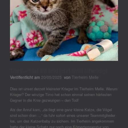
Timo – fast tot und jetzt total lebendig!
Veröffentlicht am
20/05/2025
von
Tierheim Melle
Dies ist unser derzeit kleinster Krieger im Tierheim Melle. Warum
Krieger? Der winzige Timo hat schon einmal seinen härtesten
Gegner in die Knie gezwungen – den Tod!
Als der Anruf kam, „da liegt eine ganz kleine Katze, die Vögel
sind schon dran …“ da fuhr sofort eines unserer Teammitglieder
los, um das Katzenbaby zu sichern. Im Tierheim angekommen
hatte der kleine Schatz nur noch eine Körpertemperatur von