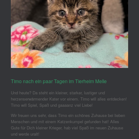
Timo nach ein paar Tagen im Tierheim Melle
Und heute? Da steht ein kleiner, starker, lustiger und
herzenserwärmender Kater vor einem. Timo will alles entdecken!
Timo will Spiel, Spaß und gaaaanz viel Liebe!
Wir freuen uns sehr, dass Timo ein schönes Zuhause bei lieben
Menschen und mit einem Katzenkumpel gefunden hat! Alles
Gute für Dich kleiner Krieger, hab viel Spaß im neuen Zuhause
und werde uralt!