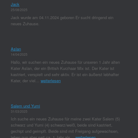
Jack
25/08/2025
Jack wurde am 04.11.2024 geboren Er sucht dringend ein
neues Zuhause.
Aslan
14/04/2025
Hallo, wir suchen ein neues Zuhause für unseren 1 Jahr alten
Kater Aslan, der ein British Kurzhaar Mix ist. Der Kater ist
kastriert, verspielt und sehr aktiv. Er ist ein äußerst lebhafter
Kater, der viel…
weiterlesen
Salem und Yumi
31/03/2025
Ich suche ein neues Zuhause für meine zwei Kater Salem (5)
schwarz und Yumi (4) schwarz/weiß, beide sind kastriert,
gechipt und geimpft. Beide sind mit Freigang aufgewachsen,
leben nun aber seit ca. 1 Jahr als…
weiterlesen