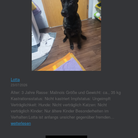
Lotta
23/07/2026
Alter: 3 Jahre Rasse: Malinois Größe und Gewicht: ca., 35 kg
Kastrationsstatus: Nicht kastriert Impfstatus: Ungeimpft
Verträglichkeit: Hunde: Nicht verträglich Katzen: Nicht
verträglich Kinder: Nur ältere Kinder Besonderheiten im
Verhalten:Lotta ist anfangs unsicher gegenüber fremden…
weiterlesen