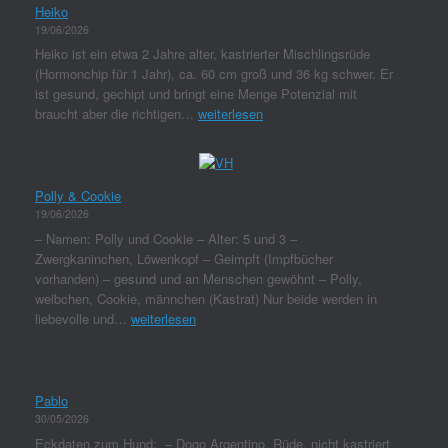
Heiko
19/06/2026
Heiko ist ein etwa 2 Jahre alter, kastrierter Mischlingsrüde
(Hormonchip für 1 Jahr), ca. 60 cm groß und 36 kg schwer. Er
ist gesund, gechipt und bringt eine Menge Potenzial mit
braucht aber die richtigen…
weiterlesen
Polly & Cookie
19/06/2026
– Namen: Polly und Cookie – Alter: 5 und 3 –
Zwergkaninchen, Löwenkopf – Geimpft (Impfbücher
vorhanden) – gesund und an Menschen gewöhnt – Polly,
weibchen, Cookie, männchen (Kastrat) Nur beide werden in
liebevolle und…
weiterlesen
Pablo
30/05/2026
Eckdaten zum Hund: – Dogo Argentino, Rüde, nicht kastriert