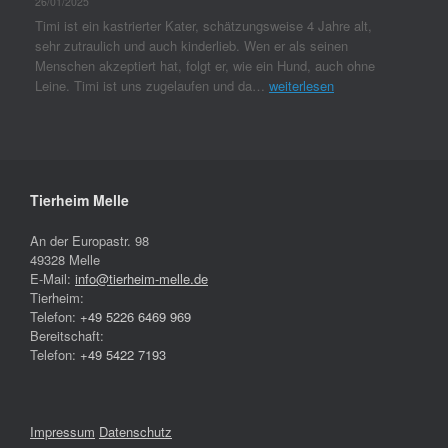
26/01/2025
Timi ist ein kastrierter Kater, schätzungsweise 4 Jahre alt,
sehr zutraulich und auch kinderlieb. Wen er als seinen
Menschen akzeptiert hat, folgt er, wie ein Hund, auch ohne
Leine. Timi ist uns zugelaufen und da…
weiterlesen
Tierheim Melle
An der Europastr. 98
49328 Melle
E-Mail:
info@tierheim-melle.de
Tierheim:
Telefon:
+49 5226 6469 969
Bereitschaft:
Telefon:
+49 5422 7193
Impressum
Datenschutz