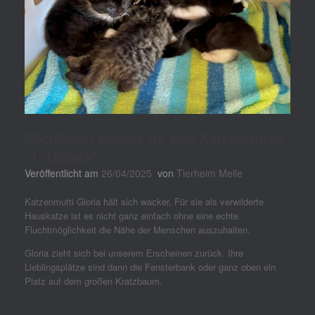
Nächtlicher Einsatz für eine Katzenfamilie
*1. Update*
Veröffentlicht am
26/04/2025
von
Tierheim Melle
Katzenmutti Gloria hält sich wacker. Für sie als verwilderte
Hauskatze ist es nicht ganz einfach ohne eine echte
Fluchtmöglichkeit die Nähe der Menschen auszuhalten.
Gloria zieht sich bei unserem Erscheinen zurück. Ihre
Lieblingsplätze sind dann die Fensterbank oder ganz oben ein
Platz auf dem großen Kratzbaum.