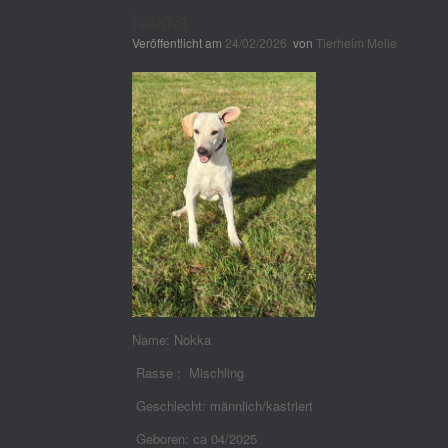
Nokka
Veröffentlicht am
24/02/2026
von
Tierheim Melle
Name: Nokka
Rasse : Mischling
Geschlecht: männlich/kastriert
Geboren: ca 04/2025