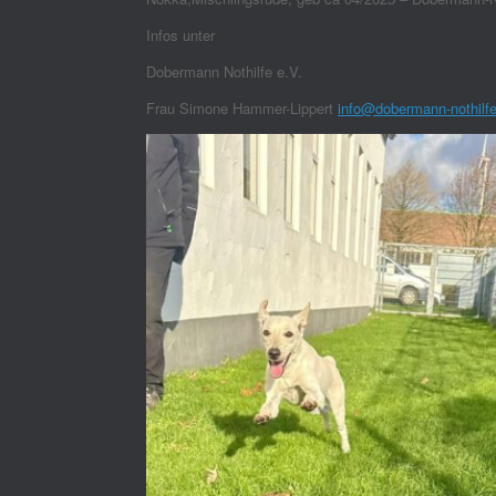
Infos unter
Dobermann Nothilfe e.V.
Frau Simone Hammer-Lippert
info@dobermann-nothilf