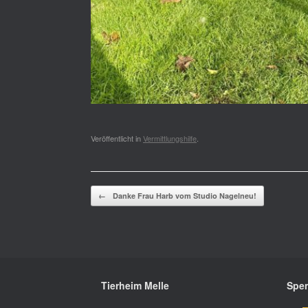
Veröffentlicht in
Vermittlungshilfe
.
Beitragsnavigation
←
Danke Frau Harb vom Studio Nagelneu!
Tierheim Melle
Spen