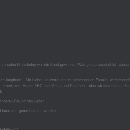
 seine Hinterbeine war ein Band gewickelt. Was genau passiert ist, wissen w
scher Junghund. . Mit Liebe und Vertrauen bei seiner neuen Familie wird er no
 lernen, vom Hunde-ABC über Alltag und Routinen – aber wir sind sicher, da
ch
nderen Freund fürs Leben.
 kann dort gerne besucht werden
thilfe e.V.