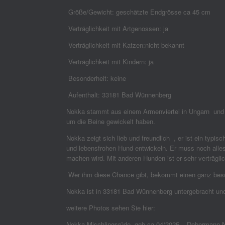
Größe/Gewicht: geschätzte Endgrösse ca 45 cm
Verträglichkeit mit Artgenossen: ja
Verträglichkeit mit Katzen:nicht bekannt
Verträglichkeit mit Kindern: ja
Besonderheit: keine
Aufenthalt: 33181 Bad Wünnenberg
Nokka stammt aus einem Armenviertel in Ungarn und um
um die Beine gewickelt haben.
Nokka zeigt sich lieb und freundlich , er ist ein typi
und lebensfrohen Hund entwickeln. Er muss noch alles
machen wird. Mit anderen Hunden ist er sehr verträgli
Wer ihm diese Chance gibt, bekommt einen ganz beso
Nokka ist in 33181 Bad Wünnenberg untergebracht und
weitere Photos sehen Sie hier:
Nokka,Mischlingsrüde, geb ca 04/2025 – Dobermann-No