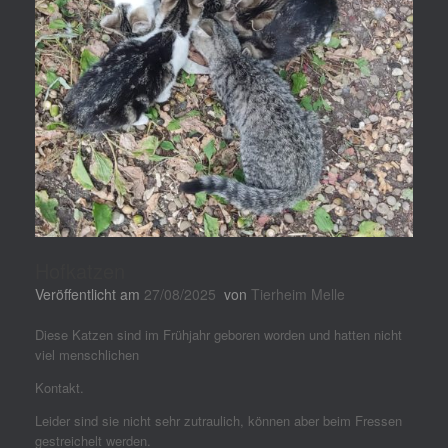
Hofkatzen
Veröffentlicht am
27/08/2025
von
Tierheim Melle
Diese Katzen sind im Frühjahr geboren worden und hatten nicht
viel menschlichen
Kontakt.
Leider sind sie nicht sehr zutraulich, können aber beim Fressen
gestreichelt werden.