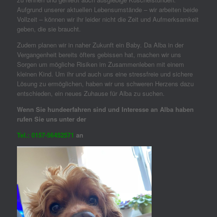
Aufgrund unserer aktuellen Lebensumstände – wir arbeiten beide
Vollzeit – können wir ihr leider nicht die Zeit und Aufmerksamkeit
geben, die sie braucht.
Zudem planen wir in naher Zukunft ein Baby. Da Alba in der
Vergangenheit bereits öfters gebissen hat, machen wir uns
Sorgen um mögliche Risiken im Zusammenleben mit einem
kleinen Kind. Um ihr und auch uns eine stressfreie und sichere
Lösung zu ermöglichen, haben wir uns schweren Herzens dazu
entschieden, ein neues Zuhause für Alba zu suchen.
Wenn Sie hundeerfahren sind und Interesse an Alba haben
rufen Sie uns unter der
Tel.: 0157-56452571
an