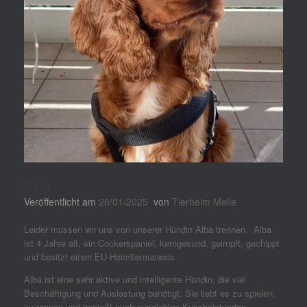
Alba
Veröffentlicht am
28/01/2025
von
Tierheim Melle
Leider müssen wir uns von unserer Hündin Alba trennen. Alba
ist 4 Jahre alt, ein Cockerspaniel, kerngesund, geimpft, gechippt
und besitzt einen EU-Heimtierausweis.
Alba ist eine sehr aktive und intelligente Hündin, die viel
Beschäftigung und Auslastung benötigt. Sie liebt es zu spielen,
zu rennen und genießt auch ausgiebige Kuschelstunden.