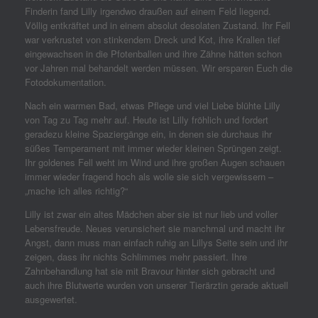
Finderin fand Lilly irgendwo draußen auf einem Feld liegend.
Völlig entkräftet und in einem absolut desolaten Zustand. Ihr Fell
war verkrustet von stinkendem Dreck und Kot, ihre Krallen tief
eingewachsen in die Pfotenballen und ihre Zähne hätten schon
vor Jahren mal behandelt werden müssen. Wir ersparen Euch die
Fotodokumentation.
Nach ein warmen Bad, etwas Pflege und viel Liebe blühte Lilly
von Tag zu Tag mehr auf. Heute ist Lilly fröhlich und fordert
geradezu kleine Spaziergänge ein, in denen sie durchaus ihr
süßes Temperament mit immer wieder kleinen Sprüngen zeigt.
Ihr goldenes Fell weht im Wind und ihre großen Augen schauen
immer wieder fragend hoch als wolle sie sich vergewissern –
„mache ich alles richtig?“
Lilly ist zwar ein altes Mädchen aber sie ist nur lieb und voller
Lebensfreude. Neues verunsichert sie manchmal und macht ihr
Angst, dann muss man einfach ruhig an Lillys Seite sein und ihr
zeigen, dass ihr nichts Schlimmes mehr passiert. Ihre
Zahnbehandlung hat sie mit Bravour hinter sich gebracht und
auch ihre Blutwerte wurden von unserer Tierärztin gerade aktuell
ausgewertet.