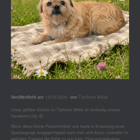
Lilly
Veröffentlicht am
12/05/2026
von
Tierheim Melle
Unser größter Schatz im Tierheim Melle ist eindeutig unsere
Hundeomi Lilly 😍.
Wenn diese kleine Persönlichkeit uns heute in Erwartung eines
Spaziergangs entgegentrippelt kann man sich kaum vorstellen in
welchem Zustand die Süße zu uns kam. Eine aufmerksame