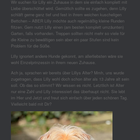
Wir suchen für Lilly ein Zuhause in dem sie einfach komplett mit
Liebe überschüttet wird. Gemütlich sollte es zugehen, denn Lilly
schläft gerne ganz tief und fest in ihrem weichen kuscheligen
Bettchen – ABER Lilly möchte auch regelmäßig kleine Runden
flitzen. Gern nutzt Lilly einen (am besten komplett umzäunten)
Garten, falls vorhanden. Treppen sollten nicht mehr so viele für
die Kleine zu bewältigen sein aber ein paar Stufen sind kein
Problem für die Süße.
Lilly ignoriert andere Hunde gekonnt, am allerliebsten wäre sie
wohl Einzelprinzessin in ihrem neuen Zuhause.
Ach ja, sprachen wir bereits über Lillys Alter? Mmh, uns wurde
zugetragen, dass Lilly wohl doch schon älter als 13 Jahre alt sein
soll. Ob das so stimmt? Wir wissen es nicht. Letztlich ist Alter
nur eine Zahl und Lilly interessiert das überhaupt nicht. Sie lebt
im Hier und Jetzt und freut sich einfach über jeden schönen Tag.
Vielleicht bald mit Dir?