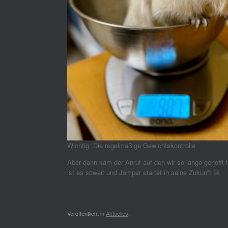
Wichtig: Die regelmäßige Gewichtskontrolle
Aber dann kam der Anruf auf den wir so lange gehofft 
ist es soweit und Jumper startet in seine Zukunft 🚀
Veröffentlicht in
Aktuelles
.