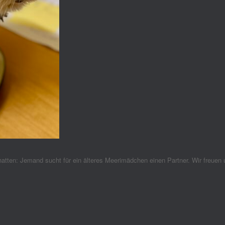
hatten: Jemand sucht für ein älteres Meerimädchen einen Partner. Wir freuen