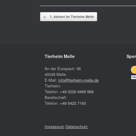
Beitragsnavigation
←
1. Advent im Tierheim Melle
Tierheim Melle
Spen
An der Europastr. 98
49328 Melle
E-Mail:
info@tierheim-melle.de
Tierheim:
Telefon:
+49 5226 6469 969
Bereitschaft:
Telefon:
+49 5422 7193
Impressum
Datenschutz