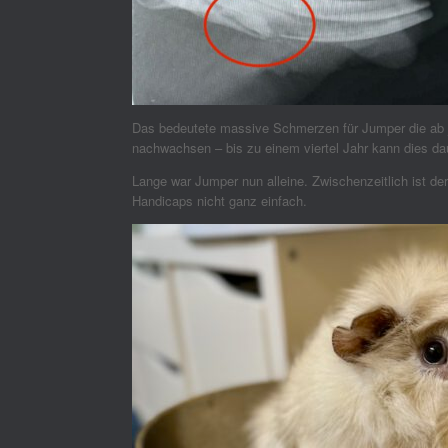
Das bedeutete massive Schmerzen für Jumper die ab 
nachwachsen – bis zu einem viertel Jahr kann dies da
Lange war Jumper nun alleine. Zwischenzeitlich ist d
Handicaps nicht ganz einfach.