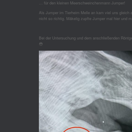
… für den kleinen Meerschweinchenmann Jumper!
Als Jumper im Tierheim Melle an kam viel uns gleich a
nicht so richtig. Mäkelig zupfte Jumper mal hier und 
Bei der Untersuchung und dem anschließenden Röntgen 
😳