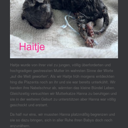
Haitje wurde von ihrer viel zu jungen, völlig überforderten und
hochgradigen gestressten Mutter im wahrsten Sinne der Worte
„auf die Welt geworfen“. Als wir Haitje früh morgens entdeckten
hing die Plazenta noch an ihr und sie war bereits unterkühlt. Wir
banden ihre Nabelschnur ab, wärmten das kleine Bündel Leben.
Gleichzeitig versuchten wir Mutterkatze Hanna zu beruhigen und
sie in der weiteren Geburt zu unterstützen aber Hanna war völlig
geschockt und erstarrt.
Da half nur eins, wir mussten Hanna platzmäßig begrenzen und
sie so dazu bringen, sich in aller Ruhe ihren Babys doch noch
anzunähern.