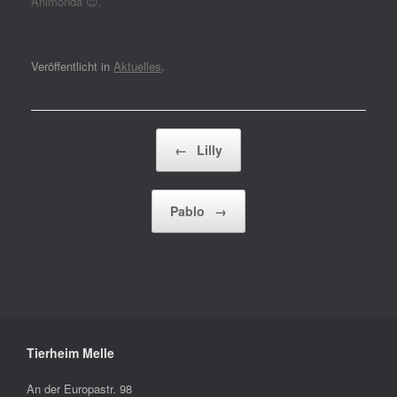
Animonda 😉.
Veröffentlicht in
Aktuelles
.
Beitragsnavigation
←
Lilly
Pablo
→
Tierheim Melle
An der Europastr. 98