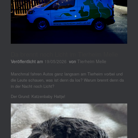
Da brennt noch Licht im Tierheim Melle
Veröffentlicht am
19/05/2026
von
Tierheim Melle
Manchmal fahren Autos ganz langsam am Tierheim vorbei und
die Leute schauen, was ist denn da los? Warum brennt denn da
in der Nacht noch Licht?
Der Grund: Katzenbaby Haitje!