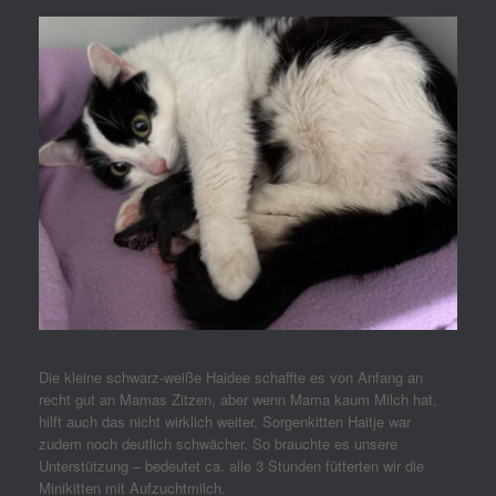
Die kleine schwarz-weiße Haidee schaffte es von Anfang an
recht gut an Mamas Zitzen, aber wenn Mama kaum Milch hat,
hilft auch das nicht wirklich weiter. Sorgenkitten Haitje war
zudem noch deutlich schwächer. So brauchte es unsere
Unterstützung – bedeutet ca. alle 3 Stunden fütterten wir die
Minikitten mit Aufzuchtmilch.